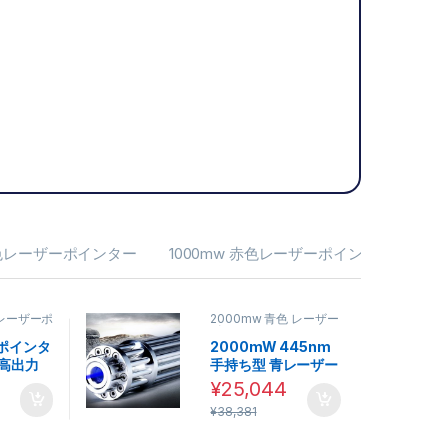
 緑色レーザーポインター
1000mw 赤色レーザーポインター
色レーザーポ
2000mw 青色 レーザー
ポインター
ポインタ
2000mW 445nm
 高出力
手持ち型 青レーザー
ポインター 超強力光
¥
25,044
柱 レーザーポインタ
ョンは商品ページから選択できます
¥
38,381
ー 高出力 販売