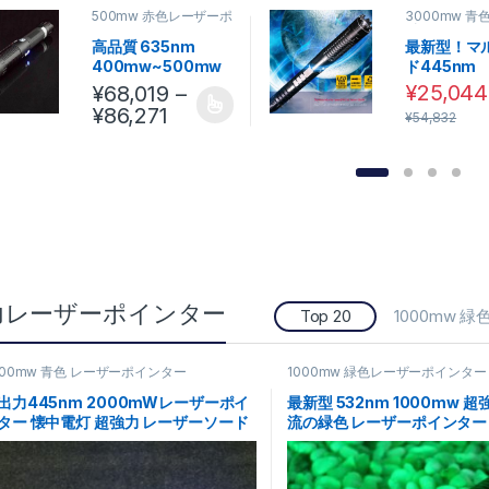
500mw 赤色レーザーポ
3000mw 青
インター
ポインター
高品質 635nm
最新型！マ
400mw~500mw
ド445nm
赤色 強力 レーザー
3000mW
¥
25,044
¥
68,019
–
ポインター 焦点調節
イ高出力レ
価格帯: ¥68,019 – ¥86,271
¥
86,271
この商品には複数のバリエーションがあります。 オプシ
¥
54,832
可能
ンライトメ
販
力レーザーポインター
Top 20
1000mw
000mw 青色 レーザーポインター
1000mw 緑色レーザーポインター
出力445nm 2000mWレーザーポイ
最新型 532nm 1000mw 
ター 懐中電灯 超強力 レーザーソード
流の緑色 レーザーポインター
売!