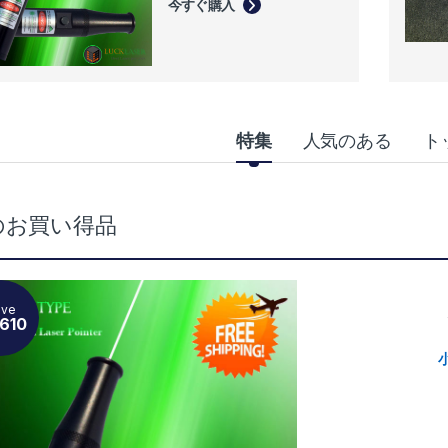
今すぐ購入
uct Carousel Tabs
特集
人気のある
ト
のお買い得品
ave
,610