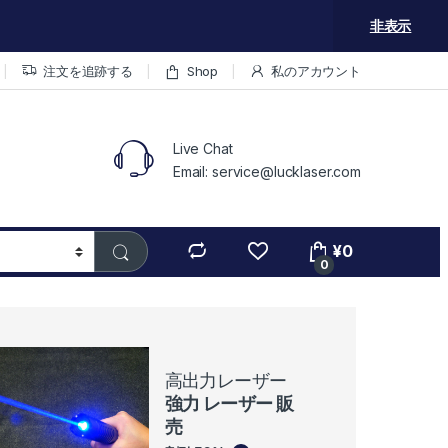
非表示
注文を追跡する
Shop
私のアカウント
Live Chat
Email: service@lucklaser.com
¥
0
0
高出力レーザー
強力 レーザー 販
売