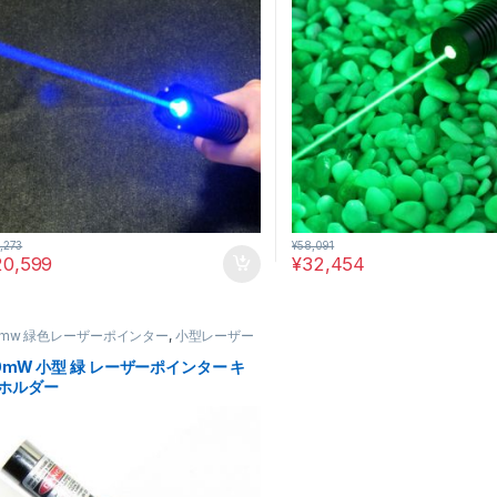
,273
¥
58,091
20,599
¥
32,454
0mw 緑色レーザーポインター
,
小型レーザー
インター
0mW 小型 緑 レーザーポインター キ
ホルダー