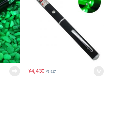
¥
4,430
¥
5,927