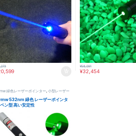
,273
¥
58,091
20,599
¥
32,454
0mw 緑色レーザーポインター
,
小型レーザー
インター
0mw 532nm 緑色 レーザーポインタ
 ペン型 高い安定性