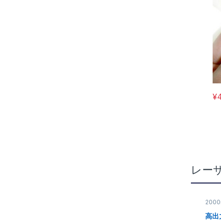
¥
レー
200
ンタ
高出