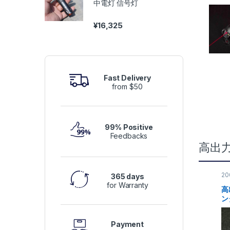
中電灯 信号灯
¥
16,325
Fast Delivery
from $50
99% Positive
Feedbacks
高出
2
365 days
for Warranty
高
ン
特
Payment