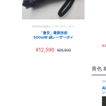
500mw 緑色レーザーポインター
1000mw 青
色
「激安」最新技術
500mW 緑レーザーポイ
100
ンター
出力
¥
¥
12,596
¥
25,933
¥
36,
青色 
2
高
ン
特