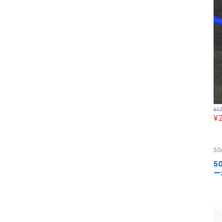
¥
47
¥
5
ポ
5
ー