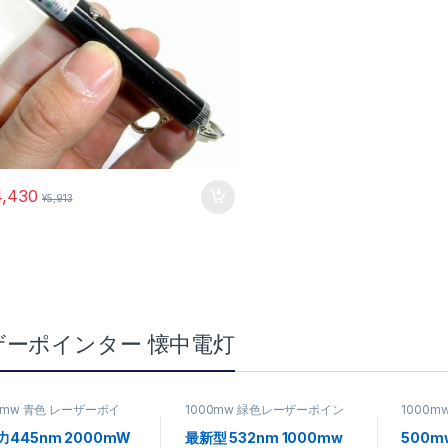
4,430
¥
5,913
ザーポインター 懐中電灯
0mw 青色 レーザーポイ
1000mw 緑色レーザーポイン
1000
ー
ター
ター
,
5
インタ
力445nm 2000mW
最新型 532nm 1000mw
500m