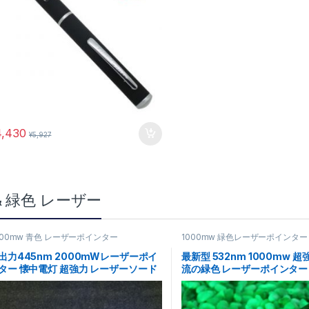
,
色 レーザーポインター
2000mw 青
1000mw 青色 レーザーポインター
 レーザーポインター
1000MW 445NM ブルー
レーザーポインター 5IN1
0MW ~2000mW 高
 ブルーレーザーポイ
4,430
¥
5,927
ンター
¥
35,419
¥
47,125
価格帯: ¥36,899 – ¥42,299
899
–
¥
42,299
& 緑色 レーザー
000mw 青色 レーザーポインター
1000mw 緑色レーザーポインター
出力445nm 2000mWレーザーポイ
最新型 532nm 1000mw 
ター 懐中電灯 超強力 レーザーソード
流の緑色 レーザーポインター
売!