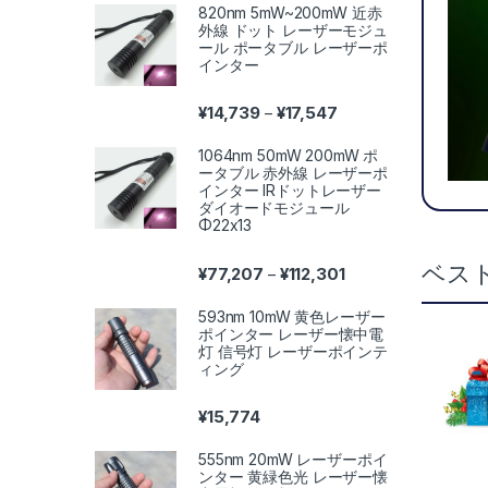
820nm 5mW~200mW 近赤
外線 ドット レーザーモジュ
ール ポータブル レーザーポ
インター
価格帯: ¥14,739 – ¥17,
¥
14,739
¥
17,547
–
1064nm 50mW 200mW ポ
ータブル 赤外線 レーザーポ
インター IRドットレーザー
ダイオードモジュール
Φ22x13
ベス
価格帯: ¥77,207 – ¥11
¥
77,207
¥
112,301
–
593nm 10mW 黄色レーザー
ポインター レーザー懐中電
灯 信号灯 レーザーポインテ
ィング
¥
15,774
555nm 20mW レーザーポイ
ンター 黄緑色光 レーザー懐