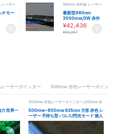
色 レーザー
980nm 赤外線 レーザー
ポインター
ルチモー
最新型980nm
3000mw/3W 赤外
 ブルーレ
線 レーザーポインタ
¥
42,436
ーザーペ
ー
ョンは商品ページから選択できます
¥
90,397
ーカー直
 緑色レーザーポインター
1000mw 赤色レーザーポインター
1
1000mw 赤色レーザーポインター
,
500mw 赤
色レーザーポインター
超強力 世界一
500mw~800mw 635nm 方形 赤色 レ
ーザー 手持ち型 パルス/閃光モード 個人
的な自己防衛