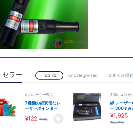
547
トセラー
2,301
Top 20
Uncategorized
1000mw
他のレーザー製品
300mw 緑
インター
7種類の超安価なレ
緑 レーザー
ーザーポインター
ー 300mw
100円
激安！
¥
1,925
¥
122
¥
149
この商品には複数のバリエーションがあります。 オプシ
¥
29,343