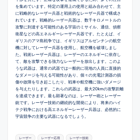
を集めています。特定の運用上の使用と組み合わせて、主
に戦略的なレーザー兵器と戦術的なレーザー兵器で構成さ
れています。戦略的レーザー兵器は、数千キロメートルの
攻撃に到達する可能性のある宇宙のミサイル、通信、偵察
衛星などの高エネルギーレーザー兵器です。たとえば、イ
ギリスのアマ島戦争では、イギリスはアルゼンチンの航空
機に対してレーザー兵器を使用し、航空機を破壊しまし
た。戦術レーザー兵器は、レーザーのエネルギーに依存し
て、敵を攻撃できる強力なレーザーを放出します。このよ
うな武器は、通常の武器では一般的に現地の人員に直接的
なダメージを与える可能性があり、個々の光電計測器の損
傷や故障を引き起こしたり、戦車や航空機に強いダメージ
を与えたりします。これらの武器は、最大20kmの攻撃距離
を達成できます。最も顕著なのは、レーザー砲とレーザー
銃です。レーザー技術の継続的な開発により、将来のハイ
テク戦争における高エネルギーレーザー兵器は、必然的に
宇宙競争の主要な武器になるでしょう。
Tags:
レーザー
レーザー応用
レーザー技術