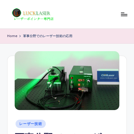
Skip
to
レ
レ
content
ー
ー
Home
軍事分野でのレーザー技術の応用
ザ
ザ
ー
ポ
ー
イ
の
ン
科
タ
ー
学
専
技
門
店
術
情
報
Posted
レーザー技術
in