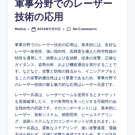
軍事分野でのレーザー
技術の応用
No Comments
Melisa
2019年11月11日
Posted
by
軍事分野での
レーザー技術
の応用は、基本的には、良好な
レーザー単色性、強い指向性、高輝度を備えた時空乾燥の
特性を適用して、偵察および反偵察、従来の攻撃、正確な
ガイダンス、姿勢分析、および機密通信を実行することで
す。などなど。攻撃と防衛の観点から、イニシアチブをと
ることの攻撃的優位性はより重要であるため、軍事分野で
のレーザー技術の最も魅力的な応用はレーザー兵器です。
レーザー兵器は、レーザービームを使用するとターゲット
を直接破壊したり、その有用性を失ったりする可能性のあ
る指向性の武器です。そのコンポーネントには、基本的に
レーザー、発射システム、精密照準、ビームステアリン
グ、追跡システムなどのコンポーネントが含まれます。レ
ーザー兵器は、柔軟なステアリング、速い攻撃速度、電磁
干渉を持たず、正確な攻撃を達成できるため、多くの注目