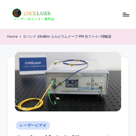
Skip
to
レ
レ
content
ー
ー
Home
Cバンド 26dBm エルビウムドープ PM 光ファイバ増幅器
ザ
ザ
ー
ポ
ー
イ
の
ン
科
タ
ー
学
専
技
門
店
術
情
Posted
報
レーザービデオ
in