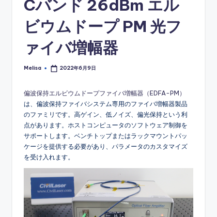
Cバンド 26dBm エル
ビウムドープ PM 光フ
ァイバ増幅器
Melisa
2022年6月9日
Posted
by
偏波保持エルビウムドープファイバ増幅器（EDFA-PM）
は、偏波保持ファイバシステム専用のファイバ増幅器製品
のファミリです。高ゲイン、低ノイズ、偏光保持という利
点があります。ホストコンピュータのソフトウェア制御を
サポートします。ベンチトップまたはラックマウントパッ
ケージを提供する必要があり、パラメータのカスタマイズ
を受け入れます。