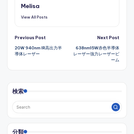
Melisa
View All Posts
Post
Previous Post
Next Post
20W 940nm IR高出力半
638nm15W赤色半導体
navigation
導体レーザー
レーザー強力レーザービ
ーム
検索
分類