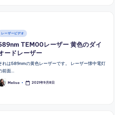
Posted
レーザービデオ
n
589nm TEM00レーザー 黄色のダイ
オードレーザー
それは589nmの黄色レーザーです。 レーザー懐中電灯
の前面…
2021年9月8日
Melisa
osted
y