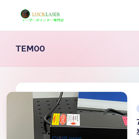
Skip
to
レ
レ
content
ー
ー
ザ
TEM00
ザ
ー
ポ
ー
イ
の
ン
タ
科
ー
学
専
i
技
門
店
術