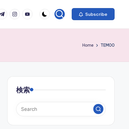
com
r.com
.me
instagram.com
youtube.com
Subscribe
Home
TEM00
検索