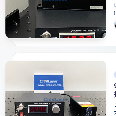
情
報
P
b
i