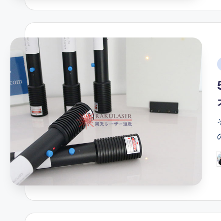
i
P
b