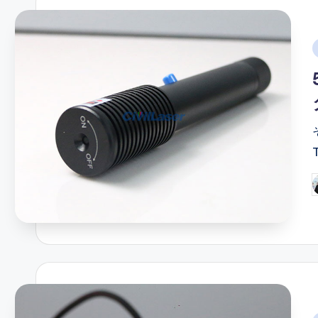
i
P
b