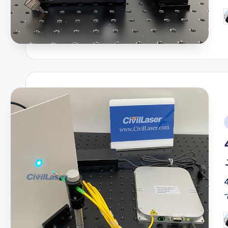
P
b
i
P