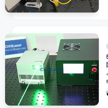
b
i
P
b