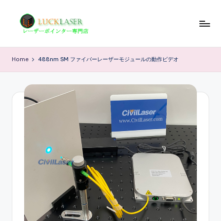
Skip
to
レ
レ
content
ー
ー
Home
488nm SM ファイバーレーザーモジュールの動作ビデオ
ザ
ザ
ー
ポ
ー
イ
の
ン
科
タ
ー
学
専
技
門
店
術
情
報