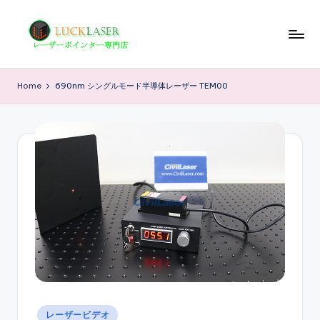
Skip
to
レ
レ
content
ー
ー
Home
690nm シングルモード半導体レーザー TEM00
ザ
ザ
ー
ポ
ー
イ
の
ン
科
タ
ー
学
専
技
門
店
術
情
報
Posted
レーザービデオ