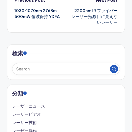
Post
Previous Post
Next Post
1030~1070nm 27dBm
2200nm IR ファイバー
navigation
500mW 偏波保持 YDFA
レーザー光源 目に見えな
いレーザー
検索
分類
レーザーニュース
レーザービデオ
レーザー技術
レーザー操作