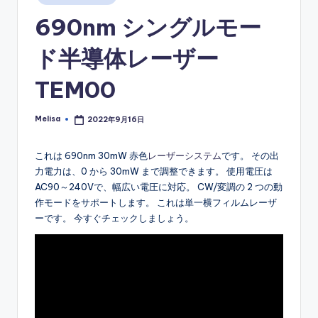
in
690nm シングルモー
ド半導体レーザー
TEM00
Melisa
2022年9月16日
Posted
by
これは 690nm 30mW 赤色
レーザーシステム
です。 その出
力電力は、0 から 30mW まで調整できます。 使用電圧は
AC90～240Vで、幅広い電圧に対応。 CW/変調の 2 つの動
作モードをサポートします。 これは単一横フィルムレーザ
ーです。 今すぐチェックしましょう。