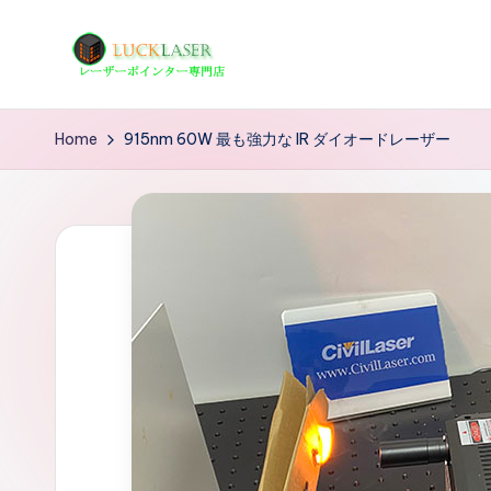
Skip
to
レ
レ
content
ー
ー
Home
915nm 60W 最も強力な IR ダイオードレーザー
ザ
ザ
ー
ポ
ー
イ
の
ン
タ
科
ー
学
専
技
門
店
術