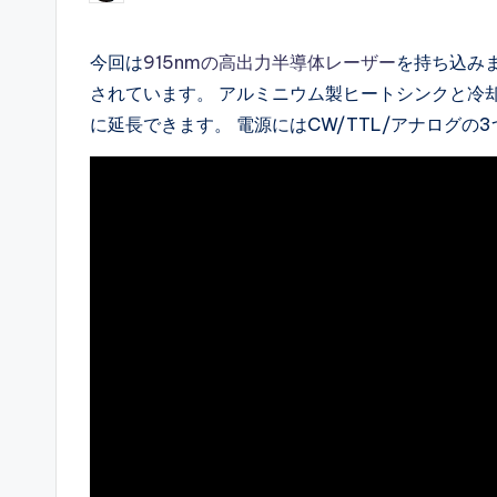
by
今回は
915nmの高出力半導体レーザー
を持ち込み
されています。 アルミニウム製ヒートシンクと冷
に延長できます。 電源にはCW/TTL/アナログ