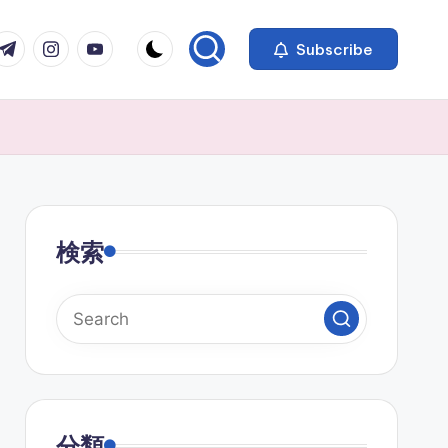
com
r.com
.me
instagram.com
youtube.com
Subscribe
検索
分類