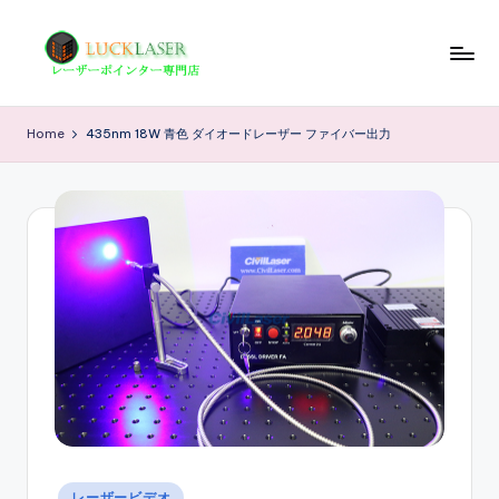
Skip
to
レ
レ
content
ー
ー
Home
435nm 18W 青色 ダイオードレーザー ファイバー出力
ザ
ザ
ー
ポ
ー
イ
の
ン
科
タ
ー
学
専
技
門
店
術
情
報
Posted
レーザービデオ