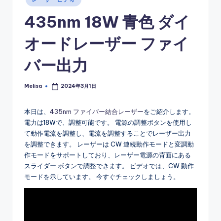
in
435nm 18W 青色 ダイ
オードレーザー ファイ
バー出力
Melisa
2024年3月1日
Posted
by
本日は、
435nm ファイバー結合レーザー
をご紹介します。
電力は18Wで、調整可能です。 電源の調整ボタンを使用し
て動作電流を調整し、電流を調整することでレーザー出力
を調整できます。 レーザーは CW 連続動作モードと変調動
作モードをサポートしており、レーザー電源の背面にある
スライダー ボタンで調整できます。 ビデオでは、CW 動作
モードを示しています。 今すぐチェックしましょう。