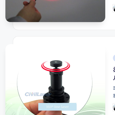
P
b
i
P
b