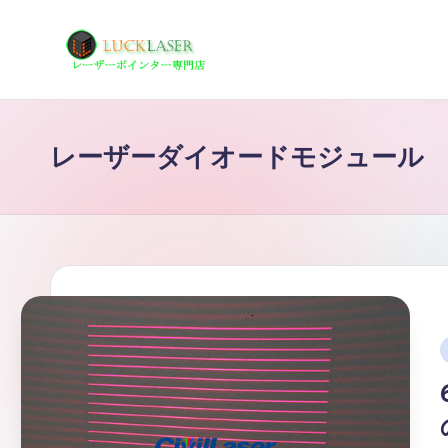
Skip
to
レ
レ
content
ー
ー
ザ
レーザーダイオードモジュール
ザ
ー
ポ
ー
イ
の
ン
タ
科
ー
学
専
i
技
門
店
術