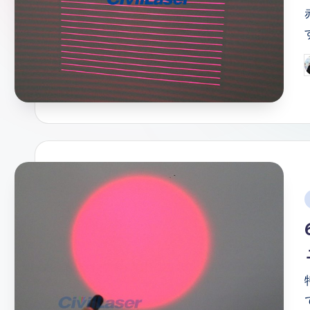
情
報
P
b
i