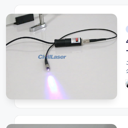
i
P
b