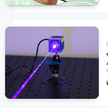
i
P
b