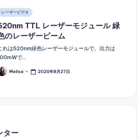
Posted
レーザービデオ
n
520nm TTL レーザーモジュール 緑
色のレーザービーム
これは520nm緑色レーザーモジュールで、出力は
100mWで…
2020年8月27日
Melisa
osted
y
ンター