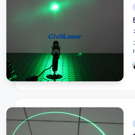
i
P
b
i