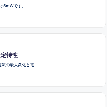
は5mWです。…
安定特性
電流の最大変化と電…