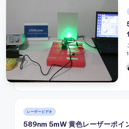
i
P
b
Posted
レーザービデオ
in
589nm 5mW 黄色レーザーポイ