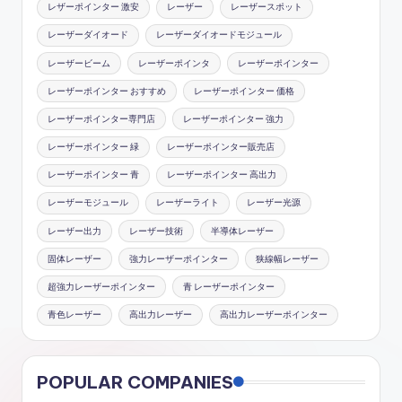
レザーポインター 激安
レーザー
レーザースポット
レーザーダイオード
レーザーダイオードモジュール
レーザービーム
レーザーポインタ
レーザーポインター
レーザーポインター おすすめ
レーザーポインター 価格
レーザーポインター専門店
レーザーポインター 強力
レーザーポインター 緑
レーザーポインター販売店
レーザーポインター 青
レーザーポインター 高出力
レーザーモジュール
レーザーライト
レーザー光源
レーザー出力
レーザー技術
半導体レーザー
固体レーザー
強力レーザーポインター
狭線幅レーザー
超強力レーザーポインター
青 レーザーポインター
青色レーザー
高出力レーザー
高出力レーザーポインター
POPULAR COMPANIES