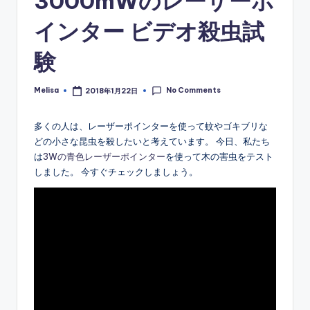
3000mWのレーザーポ
インター ビデオ殺虫試
験
No Comments
Melisa
2018年1月22日
Posted
by
多くの人は、レーザーポインターを使って蚊やゴキブリな
どの小さな昆虫を殺したいと考えています。 今日、私たち
は
3Wの青色レーザーポインター
を使って木の害虫をテスト
しました。 今すぐチェックしましょう。