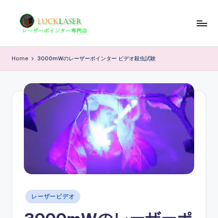
Skip
to
レ
レ
content
ー
ー
Home
3000mWのレーザーポインター ビデオ殺虫試験
ザ
ザ
ー
ポ
ー
イ
の
ン
科
タ
ー
学
専
技
門
店
術
情
Posted
レーザービデオ
報
in