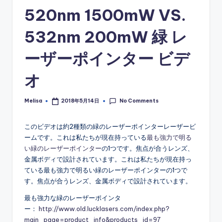
520nm 1500mW VS.
532nm 200mW 緑 レ
ーザーポインター ビデ
オ
No Comments
Melisa
2018年5月14日
Posted
by
このビデオは約2種類の緑のレーザーポインターレーザービ
ームです。これは私たちが現在持っている
最も強力で明る
い緑のレーザーポインター
の1つです。焦点が合うレンズ、
金属ボディで設計されています。これは私たちが現在持っ
ている最も強力で明るい緑のレーザーポインターの1つで
す。焦点が合うレンズ、金属ボディで設計されています。
最も強力な緑のレーザーポインタ
ー：
http://www.old.lucklasers.com/index.php?
main_page=product_info&products_id=97