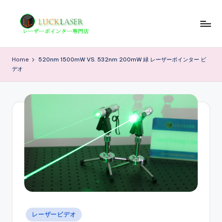
Skip
to
レ
レ
content
ー
ー
Home
520nm 1500mW VS. 532nm 200mW 緑 レーザーポインター ビ
ザ
デオ
ザ
ー
ポ
ー
イ
の
ン
科
タ
ー
学
専
技
門
店
術
情
報
Posted
レーザービデオ
in