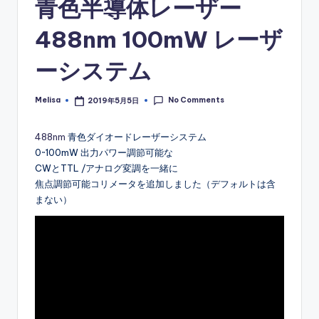
青色半導体レーザー
488nm 100mW レーザ
ーシステム
No Comments
Melisa
2019年5月5日
Posted
by
488nm
青色ダイオードレーザーシステム
0~100mW 出力パワー調節可能な
CWとTTL /アナログ変調を一緒に
焦点調節可能コリメータを追加しました（デフォルトは含
まない）