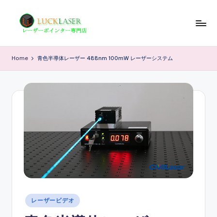
Skip
to
レ
レ
content
ー
ー
Home
青色半導体レーザー 488nm 100mW レーザーシステム
ザ
ザ
ー
ポ
ー
イ
の
ン
科
タ
ー
学
専
技
門
店
術
情
報
Posted
レーザービデオ
in