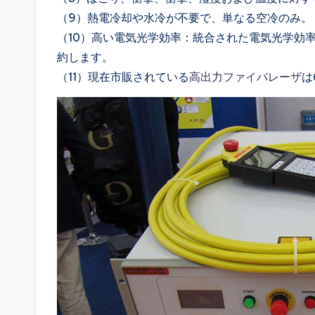
（9）熱電冷却や水冷が不要で、単なる空冷のみ。
（10）高い電気光学効率：統合された電気光学効
約します。
（11）現在市販されている
高出力ファイバレーザ
は