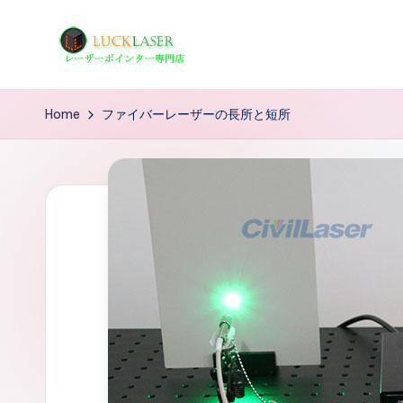
Skip
to
レ
レ
content
ー
ー
Home
ファイバーレーザーの長所と短所
ザ
ザ
ー
ポ
ー
イ
の
ン
タ
科
ー
学
専
技
門
店
術