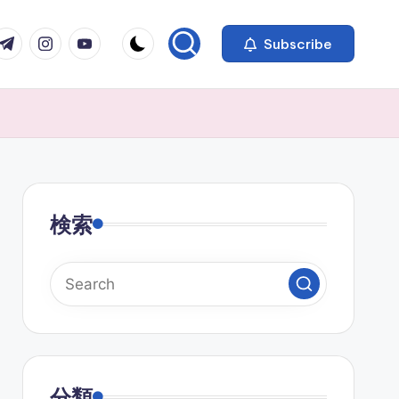
com
r.com
.me
instagram.com
youtube.com
Subscribe
検索
分類