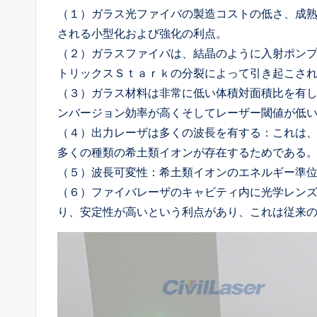
（１）ガラス光ファイバの製造コストの低さ、成
される小型化および強化の利点。
（２）ガラスファイバは、結晶のように入射ポン
トリックスＳｔａｒｋの分裂によって引き起こさ
（３）ガラス材料は非常に低い体積対面積比を有
ンバージョン効率が高くそしてレーザー閾値が低
（４）出力レーザは多くの波長を有する：これは
多くの種類の希土類イオンが存在するためである
（５）波長可変性：希土類イオンのエネルギー準
（６）ファイバレーザのキャビティ内に光学レン
り、安定性が高いという利点があり、これは従来