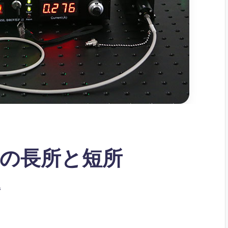
の長所と短所
s