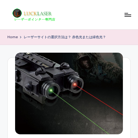
Skip
to
レ
レ
content
ー
ー
Home
レーザーサイトの選択方法は？ 赤色光または緑色光？
ザ
ザ
ー
ポ
ー
イ
の
ン
科
タ
ー
学
専
技
門
店
術
情
報