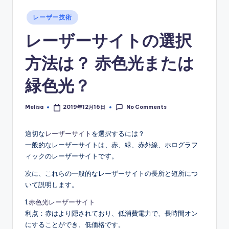
Posted
レーザー技術
in
レーザーサイトの選択
方法は？ 赤色光または
緑色光？
No Comments
Melisa
2019年12月16日
Posted
by
適切な
レーザーサイト
を選択するには？
一般的なレーザーサイトは、赤、緑、赤外線、ホログラフ
ィックのレーザーサイトです。
次に、これらの一般的なレーザーサイトの長所と短所につ
いて説明します。
1.
赤色光レーザーサイト
利点：赤はより隠されており、低消費電力で、長時間オン
にすることができ、低価格です。