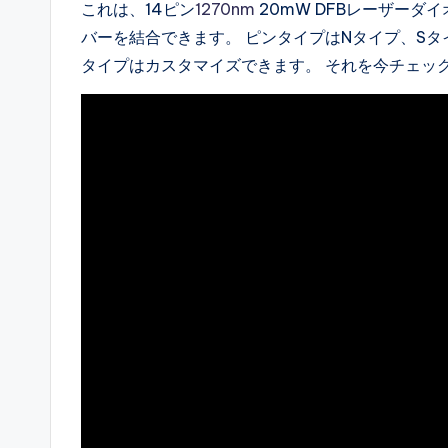
これは、14ピン
1270nm
20mW DFBレーザーダ
バーを結合できます。 ピンタイプはNタイプ、S
タイプはカスタマイズできます。 それを今チェッ