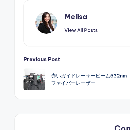
Melisa
View All Posts
Post
Previous Post
navigation
赤いガイドレーザービーム532nm
ファイバーレーザー
Co