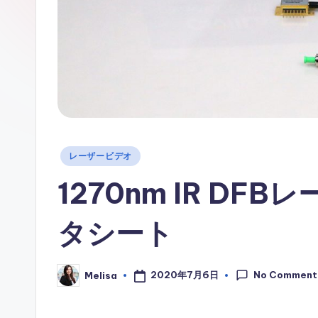
情
報
Posted
レーザービデオ
in
1270nm IR D
タシート
No Comment
2020年7月6日
Melisa
Posted
by