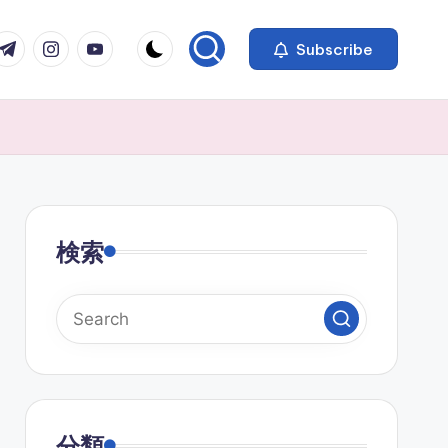
com
r.com
.me
instagram.com
youtube.com
Subscribe
検索
分類