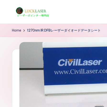
Skip
to
レ
レ
content
ー
ー
Home
1270nm IR DFBレーザーダイオードデータシート
ザ
ザ
ー
ポ
ー
イ
の
ン
タ
科
ー
学
専
技
門
店
術