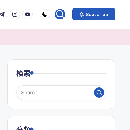
com
r.com
.me
instagram.com
youtube.com
Subscribe
検索
分類