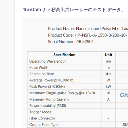
1
550nm ナノ秒高出力レーザーのテスト データ
。