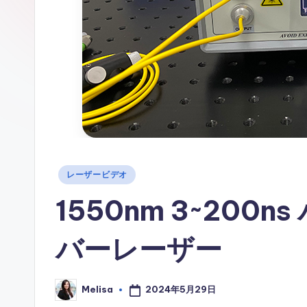
情
報
Posted
レーザービデオ
in
1550nm 3~200
バーレーザー
2024年5月29日
Melisa
Posted
by