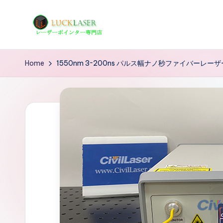
Skip
to
レ
レ
content
ー
ー
Home
1550nm 3~200ns パルス幅ナノ秒ファイバーレーザ
ザ
ザ
ー
ポ
ー
イ
の
ン
タ
科
ー
学
専
技
門
店
術