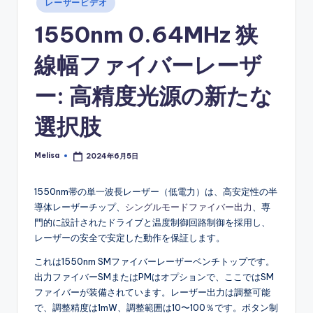
レーザービデオ
in
1550nm 0.64MHz 狭
線幅ファイバーレーザ
ー: 高精度光源の新たな
選択肢
Melisa
2024年6月5日
Posted
by
1550nm帯の単一波長レーザー（低電力）は、高安定性の半
導体レーザーチップ、
シングルモードファイバー出力
、専
門的に設計されたドライブと温度制御回路制御を採用し、
レーザーの安全で安定した動作を保証します。
これは1550nm SMファイバーレーザーベンチトップです。
出力ファイバーSMまたはPMはオプションで、ここではSM
ファイバーが装備されています。レーザー出力は調整可能
で、調整精度は1mW、調整範囲は10〜100％です。ボタン制