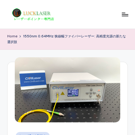
Skip
to
レ
レ
content
ー
ー
Home
1550nm 0.64MHz 狭線幅ファイバーレーザー: 高精度光源の新たな
ザ
選択肢
ザ
ー
ポ
ー
イ
の
ン
科
タ
ー
学
専
技
門
店
術
情
報
Posted