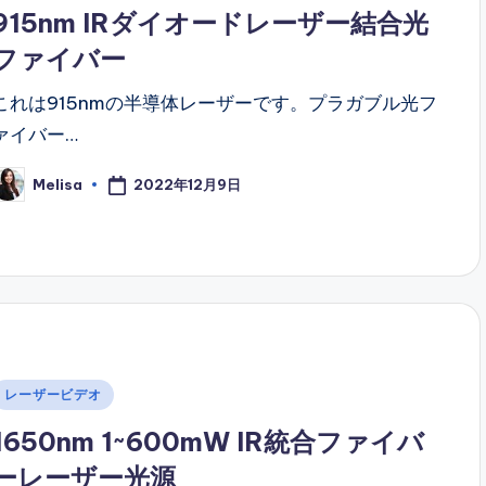
n
915nm IRダイオードレーザー結合光
ファイバー
これは915nmの半導体レーザーです。プラガブル光フ
ァイバー…
2022年12月9日
Melisa
osted
y
Posted
レーザービデオ
n
1650nm 1~600mW IR統合ファイバ
ーレーザー光源