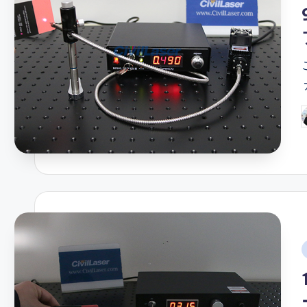
i
P
b
i