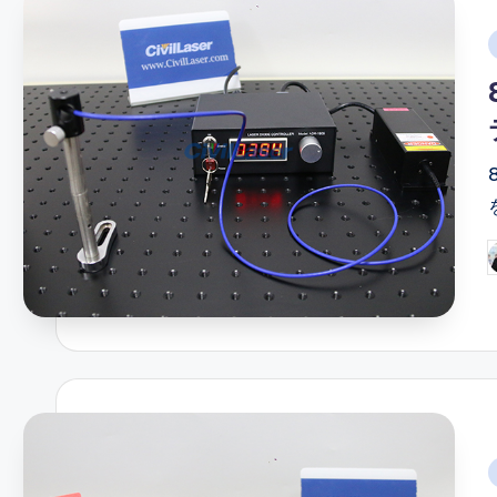
i
P
b