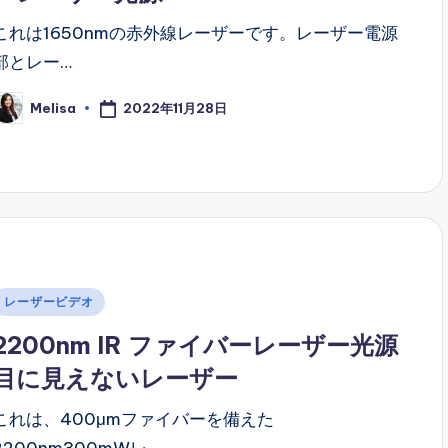
これは1650nmの赤外線レーザーです。レーザー電源
部とレー…
2022年11月28日
Melisa
osted
y
Posted
レーザービデオ
n
2200nm IR ファイバーレーザー光源
目に見えないレーザー
これは、400μmファイバーを備えた