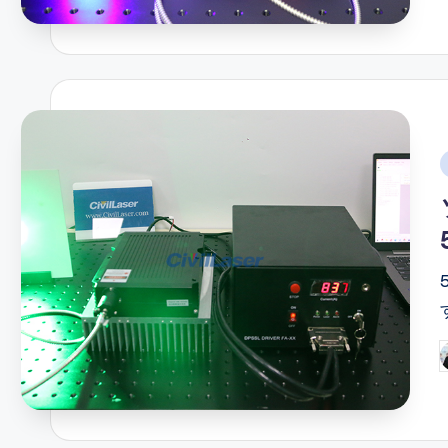
i
P
b