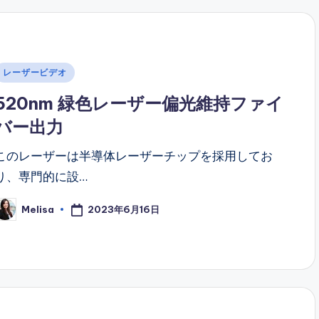
Posted
レーザービデオ
n
520nm 緑色レーザー偏光維持ファイ
バー出力
このレーザーは半導体レーザーチップを採用してお
り、専門的に設…
2023年6月16日
Melisa
osted
y