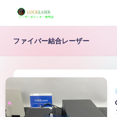
Skip
to
レ
レ
content
ー
ー
ザ
ファイバー結合レーザー
ザ
ー
ポ
ー
イ
の
ン
タ
科
ー
学
専
i
技
門
店
術