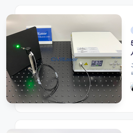
i
P
b