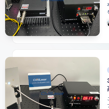
情
報
P
b
i