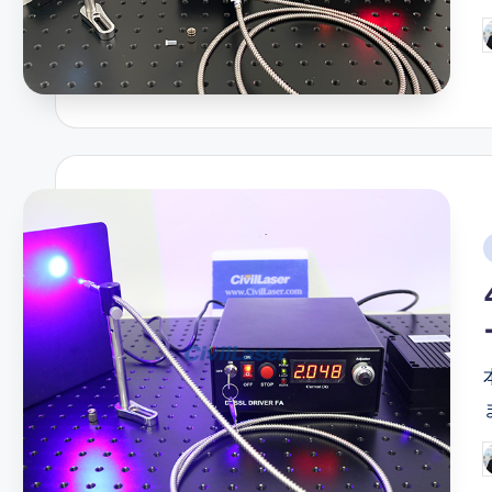
P
b
i
P
b