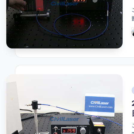
P
b
i