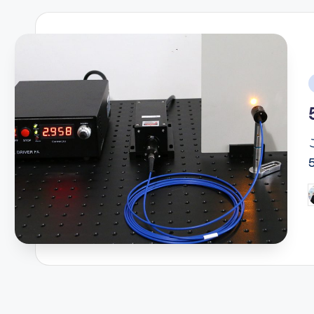
i
P
b