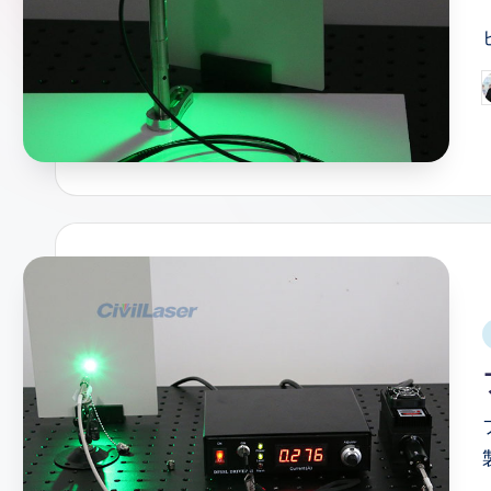
情
報
P
b
i