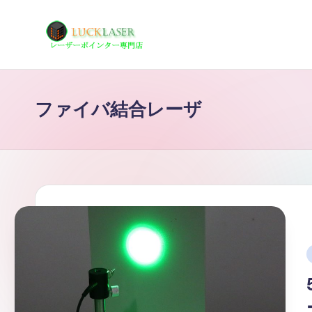
Skip
to
レ
レ
content
ー
ー
ザ
ファイバ結合レーザ
ザ
ー
ポ
ー
イ
の
ン
タ
科
ー
学
専
技
門
i
店
術