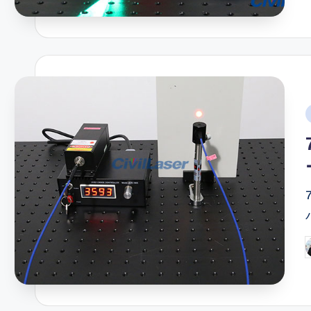
i
P
b