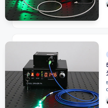
P
b
i
P
b