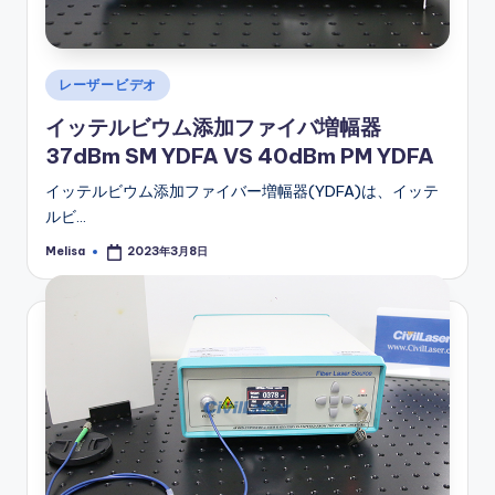
Posted
レーザービデオ
in
イッテルビウム添加ファイバ増幅器
37dBm SM YDFA VS 40dBm PM YDFA
イッテルビウム添加ファイバー増幅器(YDFA)は、イッテ
ルビ…
Melisa
2023年3月8日
Posted
by