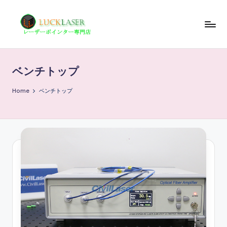
Skip
to
レ
レ
content
ー
ー
ザ
ベンチトップ
ザ
ー
ポ
ー
Home
ベンチトップ
イ
の
ン
科
タ
ー
学
専
技
門
店
術
情
報