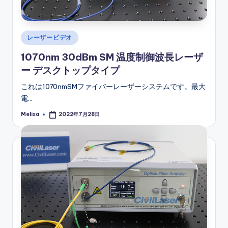
Posted
レーザービデオ
in
1070nm 30dBm SM 温度制御波長レーザ
ー デスクトップタイプ
これは1070nmSMファイバーレーザーシステムです。最大
電…
Melisa
2022年7月28日
Posted
by