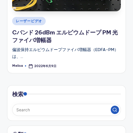
Posted
レーザービデオ
in
Cバンド 26dBm エルビウムドープ PM 光
ファイバ増幅器
偏波保持エルビウムドープファイバ増幅器（EDFA-PM）
は、…
Melisa
2022年6月9日
Posted
by
検索