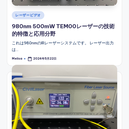
Posted
レーザービデオ
in
980nm 500mW TEM00レーザーの技術
的特徴と応用分野
これは980nmのIRレーザーシステムです。 レーザー出力
は…
Melisa
2024年5月22日
Posted
by