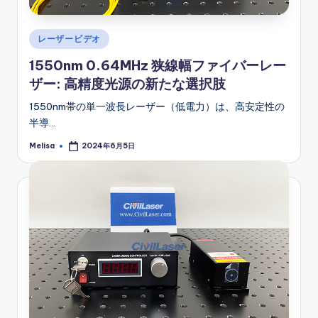
Posted
レーザービデオ
in
1550nm 0.64MHz 狭線幅ファイバーレー
ザー: 高精度光源の新たな選択肢
1550nm帯の単一波長レーザー（低電力）は、高安定性の
半導…
Melisa
2024年6月5日
Posted
by