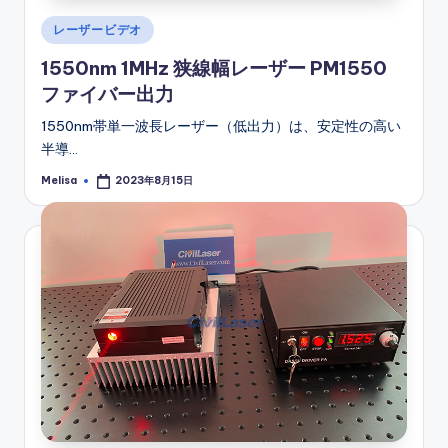
Posted
レーザービデオ
in
1550nm 1MHz 狭線幅レーザー PM1550
ファイバー出力
1550nm帯単一波長レーザー（低出力）は、安定性の高い
半導…
Melisa
2023年8月15日
Posted
by