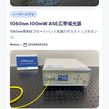
Posted
レーザービデオ
in
1060nm 100mW ASE広帯域光源
1060nm帯ASEブロードバンド光源のデスクトップボタン
コ…
Melisa
2023年8月29日
Posted
by