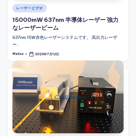
Posted
レーザービデオ
in
15000mW 637nm 半導体レーザー 強力
なレーザービーム
637nm 15W赤色レーザーシステムです。 高出力レーザ
ー…
Melisa
2023年7月12日
Posted
by