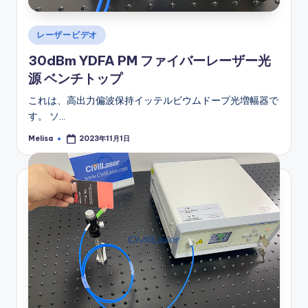
Posted
レーザービデオ
in
30dBm YDFA PM ファイバーレーザー光
源 ベンチトップ
これは、高出力偏波保持イッテルビウムドープ光増幅器で
す。 ソ…
Melisa
2023年11月1日
Posted
by