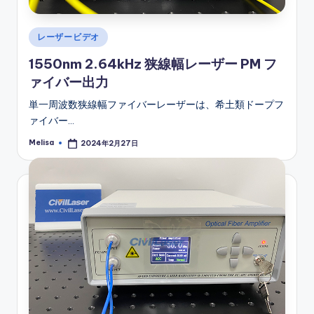
Posted
レーザービデオ
in
1550nm 2.64kHz 狭線幅レーザー PM フ
ァイバー出力
単一周波数狭線幅ファイバーレーザーは、希土類ドープフ
ァイバー…
Melisa
2024年2月27日
Posted
by