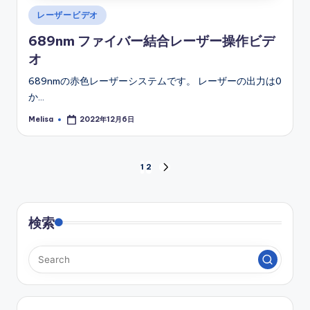
Posted
レーザービデオ
in
689nm ファイバー結合レーザー操作ビデ
オ
689nmの赤色レーザーシステムです。 レーザーの出力は0
か…
Melisa
2022年12月6日
Posted
by
投
1
2
NEXT
PAGE
稿
の
検索
ペ
ー