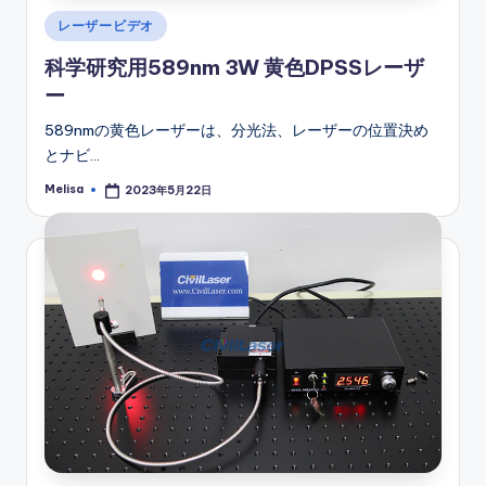
Posted
レーザービデオ
in
科学研究用589nm 3W 黄色DPSSレーザ
ー
589nmの黄色レーザーは、分光法、レーザーの位置決め
とナビ…
Melisa
2023年5月22日
Posted
by