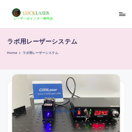
Skip
to
レ
レ
content
ー
ー
ザ
ラボ用レーザーシステム
ザ
ー
ポ
ー
Home
ラボ用レーザーシステム
イ
の
ン
科
タ
ー
学
専
技
門
店
術
情
報