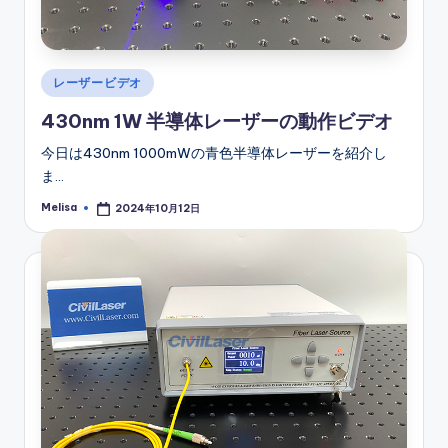
Posted
レーザービデオ
in
430nm 1W 半導体レーザーの動作ビデオ
今日は430nm 1000mWの青色半導体レーザーを紹介し
ま…
Melisa
2024年10月12日
Posted
by