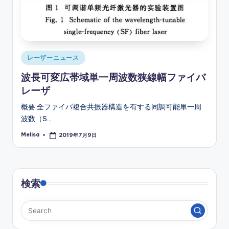
Posted
レーザーニュース
in
波長可変広帯域単一周波数狭線幅ファイバ
レーザ
概要 全ファイバ複合共振器構造を有する同調可能単一周
波数（S…
Melisa
2019年7月9日
Posted
by
検索