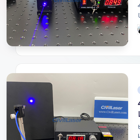
情
報
P
b
i