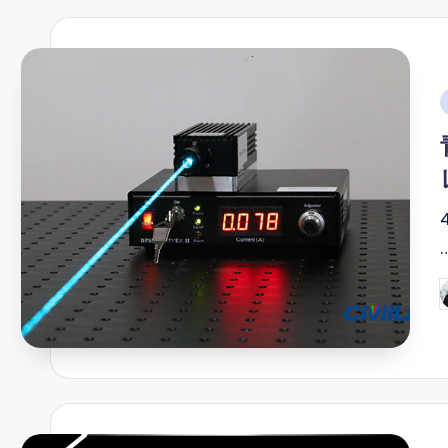
i
P
b