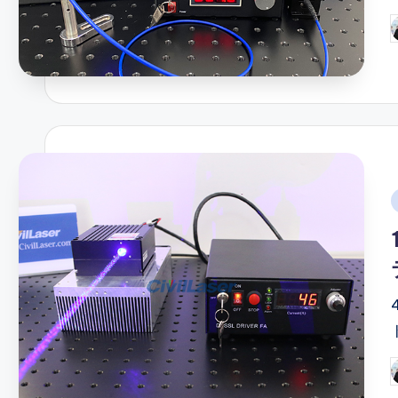
P
b
i
P
b