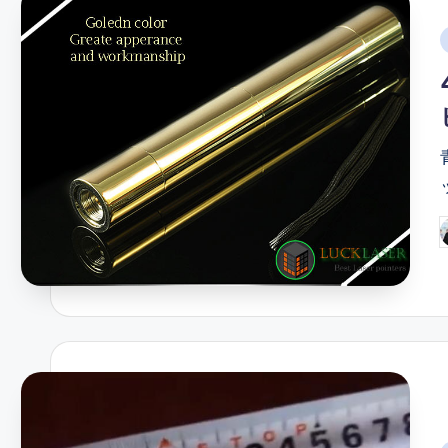
i
P
b