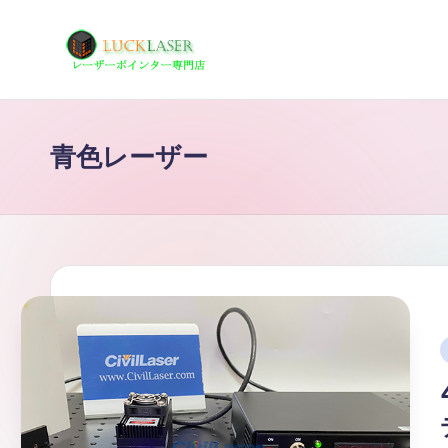
Skip
to
レ
レ
content
ー
ー
ザ
青色レーザー
ザ
ー
ポ
ー
イ
の
ン
タ
科
ー
学
専
i
技
門
店
術