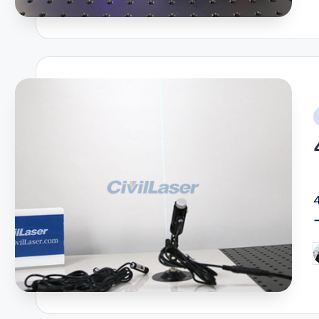
i
P
b