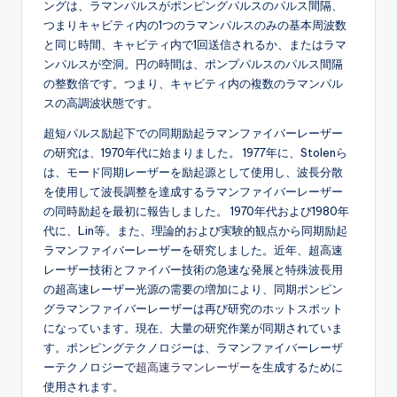
ングは、ラマンパルスがポンピングパルスのパルス間隔、
つまりキャビティ内の1つのラマンパルスのみの基本周波数
と同じ時間、キャビティ内で1回送信されるか、またはラマ
ンパルスが空洞。円の時間は、ポンプパルスのパルス間隔
の整数倍です。つまり、キャビティ内の複数のラマンパル
スの高調波状態です。
超短パルス励起下での同期励起ラマンファイバーレーザー
の研究は、1970年代に始まりました。 1977年に、Stolenら
は、モード同期レーザーを励起源として使用し、波長分散
を使用して波長調整を達成するラマンファイバーレーザー
の同時励起を最初に報告しました。 1970年代および1980年
代に、Lin等。また、理論的および実験的観点から同期励起
ラマンファイバーレーザーを研究しました。近年、超高速
レーザー技術とファイバー技術の急速な発展と特殊波長用
の超高速レーザー光源の需要の増加により、同期ポンピン
グラマンファイバーレーザーは再び研究のホットスポット
になっています。現在、大量の研究作業が同期されていま
す。ポンピングテクノロジーは、ラマンファイバーレーザ
ーテクノロジーで
超高速ラマンレーザー
を生成するために
使用されます。