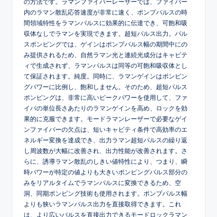
の方法です。ラマンファイバーレーザーでは、ファイバー
内のラマン散乱応答速度が非常に速く、ポンプパルスの時
間領域特性をラマンパルスに効果的に伝達でき、可飽和吸
収体なしでラマンを実現できます。超短パルス出力。パル
スポンピングでは、ゲインはポンプパルス幅の期間中にの
み提供されるため、自然ラマン光と連続光成分はキャビテ
ィで生成されず、ラマンパルスは同等の可飽和吸収体とし
て保証されます。純度。同時に、ラマンゲインはポンピン
グパワーに比例し、飽和しません。そのため、超短パルス
ポンピングは、非常に高いピークパワーを使用して、ファ
イバの単位長さあたりのラマンゲインを高め、ロックを効
果的に克服できます。モードラマンレーザーで必要なゲイ
ンファイバーの欠点は、短いキャビティ条件で高効率のエ
ネルギー変換を達成でき、出力ラマン超短パルスの繰り返
し周波数が大幅に改善され、出力性能が改善されます。さ
らに、誘導ラマン散乱のしきい値特性により、つまり、瞬
時パワーが特定の値よりも大きいポンピングパルス部分の
みをリアルタイムでラマンパルスに変換できるため、空
洞、同期ポンピング技術も使用されます。ポンプパルス幅
よりも狭いラマンパルス出力を直接取得できます。これ
は、より広いパルスを直接出力できるモードロックラマン