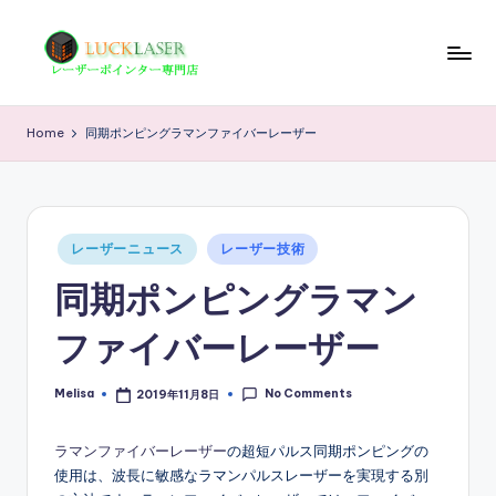
Skip
to
レ
レ
content
ー
ー
Home
同期ポンピングラマンファイバーレーザー
ザ
ザ
ー
ポ
ー
イ
の
Posted
ン
レーザーニュース
レーザー技術
in
科
タ
同期ポンピングラマン
ー
学
専
ファイバーレーザー
技
門
店
術
No Comments
Melisa
2019年11月8日
Posted
by
情
ラマンファイバーレーザー
の超短パルス同期ポンピングの
報
使用は、波長に敏感なラマンパルスレーザーを実現する別