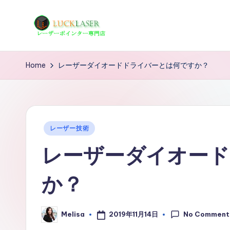
Skip
to
レ
レ
content
ー
ー
Home
レーザーダイオードドライバーとは何ですか？
ザ
ザ
ー
ポ
ー
イ
Posted
の
レーザー技術
ン
in
レーザーダイオード
タ
科
ー
学
か？
専
技
門
店
No Comment
2019年11月14日
Melisa
術
Posted
by