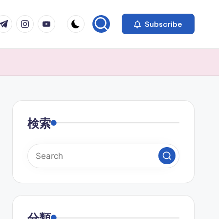
com
r.com
.me
instagram.com
youtube.com
Subscribe
検索
分類