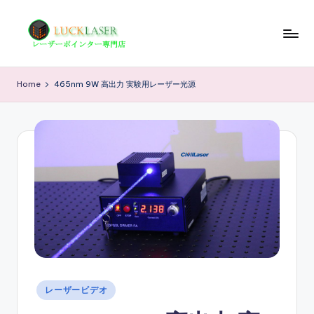
Skip
to
レ
レ
content
ー
ー
Home
465nm 9W 高出力 実験用レーザー光源
ザ
ザ
ー
ポ
ー
イ
の
ン
科
タ
ー
学
専
技
門
店
術
情
報
Posted
レーザービデオ
in