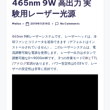
465nm 9W 高出力 実
験用レーザー光源
No Comments
Melisa
2019年11月19日
Posted
by
465nm
9Wレーザーシステムです。 レーザーヘッドは、冷
却ファンとコリメータを追加できます（デフォルトはイン
ストールされていません）。 このレーザーシステムは、電
流調整可能な電源を使用します。 レーザー出力はボタンで
調整可能な0〜9000mWです。 3つの作業モード
CWとTTL
/アナログ変調
があります。パワー安定性は0.03％で、レー
ザーの安定性は非常に良好です。