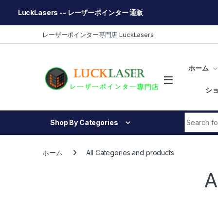
LuckLasers -- レーザーポインター 通販
Skip to navigation
Skip to content
レーザーポインター専門店 LuckLasers
ホーム
シ
Search fo
Shop By Categories
ホーム
All Categories and products
A