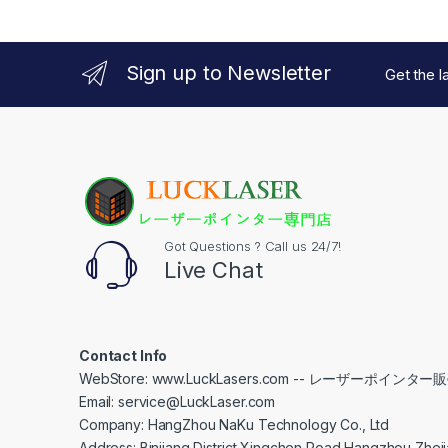
Sign up to Newsletter
Get the l
Got Questions ? Call us 24/7!
Live Chat
Contact Info
WebStore: www.LuckLasers.com -- レーザーポインター
Email: service@LuckLaser.com
Company: HangZhou NaKu Technology Co., Ltd
Address: Binjiang District Xingchen Road Hangzhou,Zhej