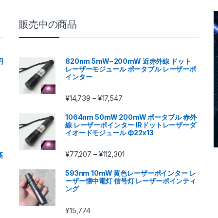
販売中の商品
円
820nm 5mW~200mW 近赤外線 ドット
レーザーモジュール ポータブル レーザーポ
インター
価格帯: ¥14,739 – ¥17,547
¥
14,739
¥
17,547
–
1064nm 50mW 200mW ポータブル 赤外
線 レーザーポインター IRドットレーザーダ
イオードモジュール Φ22x13
価格帯: ¥77,207 – ¥112,301
¥
77,207
¥
112,301
–
高
593nm 10mW 黄色レーザーポインター レ
ーザー懐中電灯 信号灯 レーザーポインティ
ング
¥
15,774