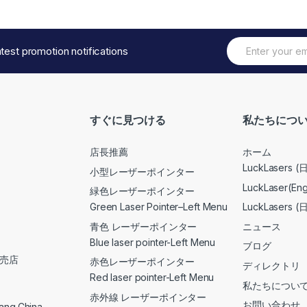
E
atest promotion notifications
m
a
i
l
*
すぐに見つける
私たちにつ
店長推薦
ホーム
LuckLasers 
小型レーザーポインター
LuckLaser(Eng
緑色レーザーポインター
Green Laser Pointer–Left Menu
LuckLaser
青色 レーザーポインター
ニュース
Blue laser pointer-Left Menu
ブログ
販売店
赤色レーザーポインター
ディレクトリ
Red laser pointer-Left Menu
私たちについ
赤外線 レーザーポインター
お問い合わせ
iang,China