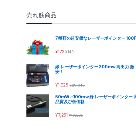
売れ筋商品
7種類の超安価なレーザーポインター 100
¥
122
¥
149
緑 レーザーポインター 300mw 高出力 激
安！
¥
1,925
¥
29,343
50mW ~100mw 緑 レーザーポインター 
品質及び低価格
¥
7,261
¥
10,225