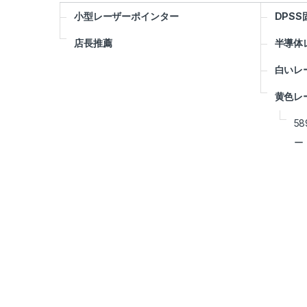
小型レーザーポインター
DPS
店長推薦
半導体
白いレ
黄色レ
5
ー