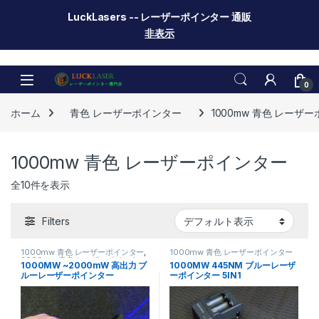
LuckLasers -- レーザーポインター 通販
非表示
Skip to navigation
Skip to content
0
ホーム
青色 レーザーポインター
1000mw 青色 レーザ
1000mw 青色 レーザーポインター
全10件を表示
Filters
1000mw 青色 レーザーポインター
,
1000mw 青色 レーザーポインター
2000mw 青色 レーザーポインター
1000MW ~2000mW 高出力 ブ
1000MW 445NM ブルーレーザ
ルーレーザーポインター
ーポインター 5IN1