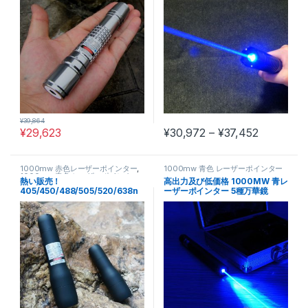
¥
39,864
価格帯: ¥30
¥
29,623
¥
30,972
–
¥
37,452
この商品には複数のバリエーショ
1000mw 赤色レーザーポインター
,
1000mw 青色 レーザーポインター
1000mw 青色 レーザーポインター
,
熱い販売！
高出力及び低価格 1000MW 青レ
100mw 緑色レーザーポインター
,
405/450/488/505/520/638n
ーザーポインター 5種万華鏡
300mw 赤色レーザーポインター
,
500mw 赤色レーザーポインター
,
m 緑色/青色/赤色 レーザーポイ
500mw 青色 レーザーポインター
ンター DS6