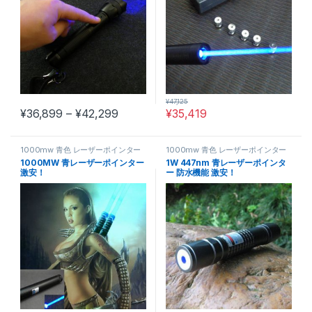
¥
47,125
価格帯: ¥36,899 – ¥42,299
¥
36,899
–
¥
42,299
¥
35,419
この商品には複数のバリエーションがあります。 オプションは商
1000mw 青色 レーザーポインター
1000mw 青色 レーザーポインター
1000MW 青レーザーポインター
1W 447nm 青レーザーポインタ
激安！
ー 防水機能 激安！