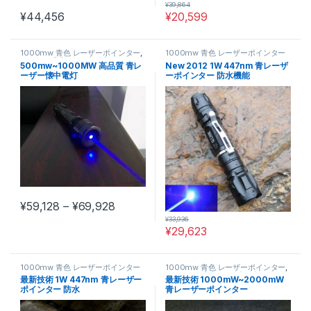
¥
39,864
¥
44,456
¥
20,599
1000mw 青色 レーザーポインター
,
1000mw 青色 レーザーポインター
500mw 青色 レーザーポインター
500mw~1000MW 高品質 青レ
New 2012 1W 447nm 青レーザ
ーザー懐中電灯
ーポインター 防水機能
価格帯: ¥59,128 – ¥69,928
¥
59,128
–
¥
69,928
この商品には複数のバリエーションがあります。 オプションは商
¥
33,936
¥
29,623
1000mw 青色 レーザーポインター
1000mw 青色 レーザーポインター
,
2000mw 青色 レーザーポインター
最新技術 1W 447nm 青レーザー
最新技術 1000mW~2000mW
ポインター 防水
青レーザーポインター