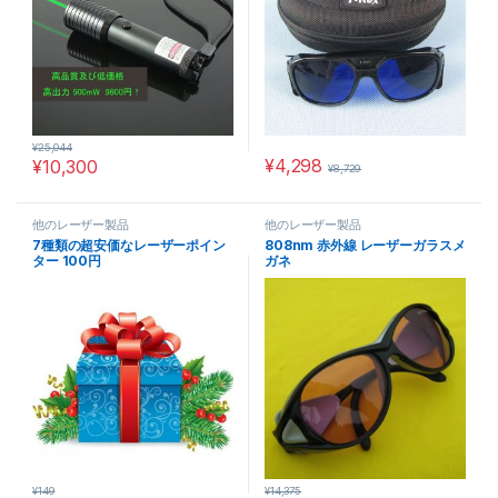
¥
25,044
¥
4,298
¥
10,300
¥
8,729
他のレーザー製品
他のレーザー製品
7種類の超安価なレーザーポイン
808nm 赤外線 レーザーガラスメ
ター 100円
ガネ
¥
149
¥
14,375