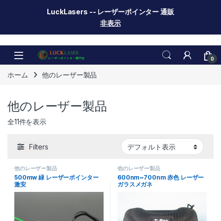
LuckLasers -- レーザーポインター 通販
非表示
Skip to navigation
Skip to content
0
ホーム
他のレーザー製品
他のレーザー製品
全11件を表示
Filters
他のレーザー製品
他のレーザー製品
500mw 緑 レーザーポインター
600nm~700nm 赤色 レーザー
激安
ガラスメガネ