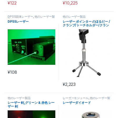
¥
122
¥
10,225
この商品には複数のバリエーションがあります。 オプションは商
DPSS固体レーザー
,
他のレーザー製
他のレーザー製品
品
DPSSレーザー
レーザー ポインター のほるだー /
クランプ/トーチホルダー/クラン
プ
¥
108
¥
2,223
他のレーザー製品
レーザーモジュール
,
他のレーザー製
品
,
半導体レーザー
レーザー 剣,グリーン & 赤色 レー
レーザーダイオード
ザー 剣