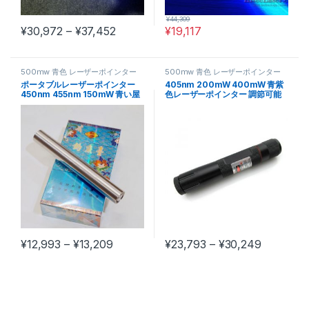
¥
44,309
価格帯: ¥30,972 – ¥37,452
¥
30,972
–
¥
37,452
¥
19,117
この商品には複数のバリエーションがあります。 オプションは商
500mw 青色 レーザーポインター
500mw 青色 レーザーポインター
ポータブルレーザーポインター
405nm 200mW 400mW 青紫
450nm 455nm 150mW 青い屋
色レーザーポインター 調節可能
外サバイバル懐中電灯
な焦点 レーザー懐中電灯
価格帯: ¥12,993 – ¥13,209
価格帯: ¥2
¥
12,993
–
¥
13,209
¥
23,793
–
¥
30,249
この商品には複数のバリエーションがあります。 オプションは商
この商品には複数のバリエーショ