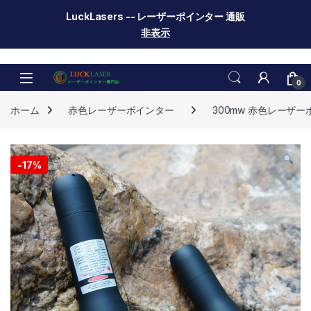
LuckLasers -- レーザーポインター 通販
非表示
Skip to navigation
Skip to content
0
ホーム
赤色レーザーポインター
300mw 赤色レーザ
-
17%