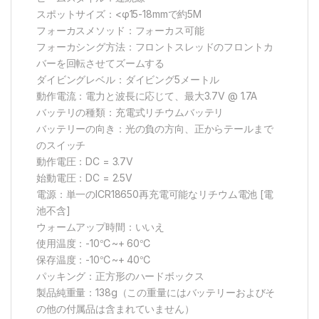
スポットサイズ：<φ15-18mmで約5M
フォーカスメソッド：フォーカス可能
フォーカシング方法：フロントスレッドのフロントカ
バーを回転させてズームする
ダイビングレベル：ダイビング5メートル
動作電流：電力と波長に応じて、最大3.7V @ 1.7A
バッテリの種類：充電式リチウムバッテリ
バッテリーの向き：光の負の方向、正からテールまで
のスイッチ
動作電圧：DC = 3.7V
始動電圧：DC = 2.5V
電源：単一のICR18650再充電可能なリチウム電池 [電
池不含]
ウォームアップ時間：いいえ
使用温度：-10℃~+ 60℃
保存温度：-10℃~+ 40℃
パッキング：正方形のハードボックス
製品純重量：138g（この重量にはバッテリーおよびそ
の他の付属品は含まれていません）