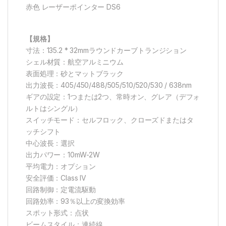
赤色 レーザーポインター DS6
【規格】
寸法：135.2 * 32mmラウンドカーブトランジション
シェル材質：航空アルミニウム
表面処理：砂とマットブラック
出力波長：405/450/488/505/510/520/530 / 638nm
ギアの設定：1つまたは2つ、常時オン、グレア（デフォ
ルトはシングル）
スイッチモード：セルフロック、クローズドまたはタ
ッチシフト
中心波長：選択
出力パワー：10mW-2W
平均電力：オプション
安全評価：Class IV
回路制御：定電流駆動
回路効率：93％以上の変換効率
スポット形式：点状
ビームスタイル：連続線