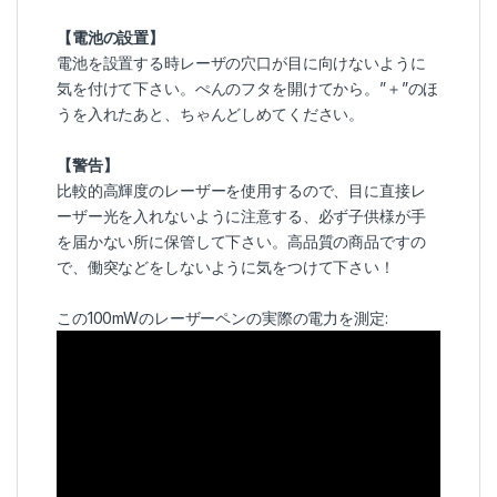
【電池の設置】
電池を設置する時レーザの穴口が目に向けないように
気を付けて下さい。ぺんのフタを開けてから。”＋”のほ
うを入れたあと、ちゃんどしめてください。
【警告】
比較的高輝度のレーザーを使用するので、目に直接レ
ーザー光を入れないように注意する、必ず子供様が手
を届かない所に保管して下さい。高品質の商品ですの
で、働突などをしないように気をつけて下さい！
この100mWのレーザーペンの実際の電力を測定: