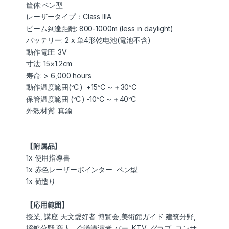
筐体:ペン型
レーザータイプ：Class IIIA
ビーム到達距離: 800-1000m (less in daylight)
バッテリー: 2 x 単4形乾电池(電池不含)
動作電圧: 3V
寸法: 15×1.2cm
寿命: > 6,000 hours
動作温度範囲(℃) +15℃～＋30℃
保管温度範囲 (℃) -10℃～＋40℃
外殻材質: 真鍮
【附属品】
1x 使用指導書
1x 赤色レーザーポインター ペン型
1x 荷造り
【応用範囲】
授業, 講座 天文愛好者 博覧会,美術館ガイド 建筑分野,
採鉱分野 商人 , 会議講演者 バー, KTV, グラブ, コンサ