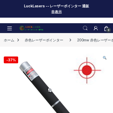
LuckLasers -- レーザーポインター 通販
非表示
Skip to navigation
Skip to content
0
ホーム
赤色レーザーポインター
200mw 赤色レーザ
-
37%