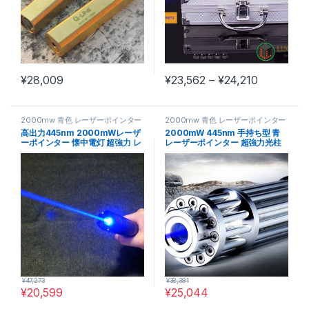
価格帯: ¥23
¥
28,009
¥
23,562
–
¥
24,210
この商品には複数のバリエーショ
2000mw 青色 レーザーポインター
2000mw 青色 レーザーポインター
高出力445nm 2000mWレーザ
2000mW 445nm 手持ち型 青
ーポインター 懐中電灯 超強力 レ
レーザーポインター 超強力光柱
ーザーソード 特売!
レーザーポインター 高出力 販売
¥
47,273
¥
38,381
¥
20,599
¥
25,044