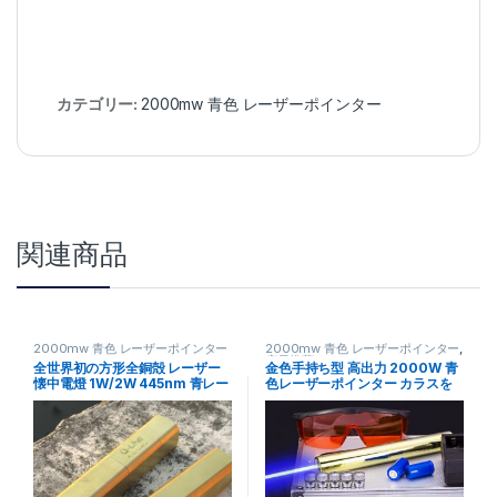
カテゴリー:
2000mw 青色 レーザーポインター
関連商品
2000mw 青色 レーザーポインター
2000mw 青色 レーザーポインター
,
店長推薦
全世界初の方形全銅殻 レーザー
金色手持ち型 高出力 2000W 青
懐中電燈 1W/2W 445nm 青レー
色レーザーポインター カラスを
ザーポインター 防水機能
追い払う 55%OFF 送料無料