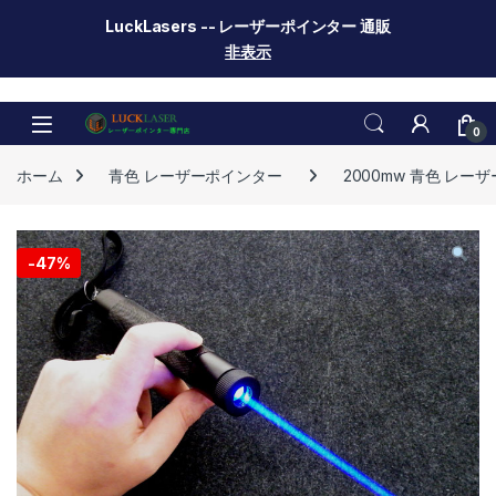
LuckLasers -- レーザーポインター 通販
非表示
Skip to navigation
Skip to content
0
ホーム
青色 レーザーポインター
2000mw 青色 レー
-
47%