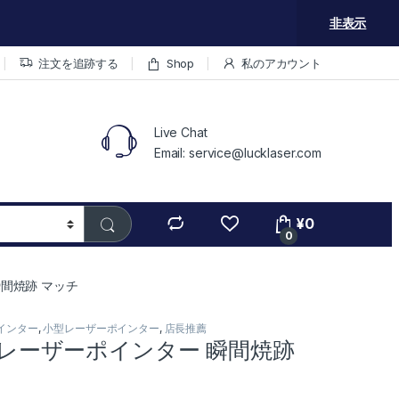
非表示
注文を追跡する
Shop
私のアカウント
Live Chat
Email: service@lucklaser.com
¥
0
0
瞬間焼跡 マッチ
ポインター
,
小型レーザーポインター
,
店長推薦
緑 レーザーポインター 瞬間焼跡