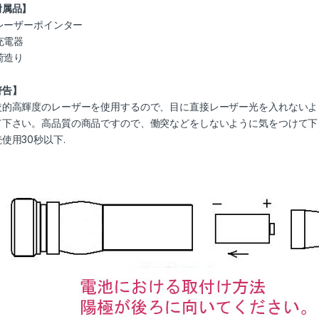
附属品】
 レーザーポインター
 充電器
 荷造り
2,301
警告】
較的高輝度のレーザーを使用するので、目に直接レーザー光を入れないよ
て下さい。高品質の商品ですので、働突などをしないように気をつけて下
使用30秒以下.