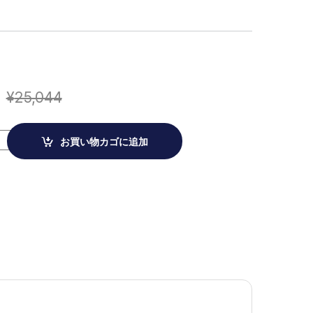
¥
25,044
ポインター 瞬間焼跡 マッチ quantity
お買い物カゴに追加