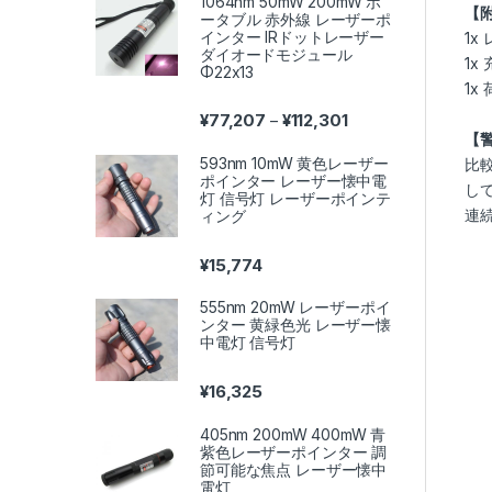
1064nm 50mW 200mW ポ
【
ータブル 赤外線 レーザーポ
インター IRドットレーザー
1x
ダイオードモジュール
1x
Φ22x13
1x
価格帯: ¥77,207 – ¥11
¥
77,207
¥
112,301
–
【
593nm 10mW 黄色レーザー
比
ポインター レーザー懐中電
し
灯 信号灯 レーザーポインテ
連続
ィング
¥
15,774
555nm 20mW レーザーポイ
ンター 黄緑色光 レーザー懐
中電灯 信号灯
¥
16,325
405nm 200mW 400mW 青
紫色レーザーポインター 調
節可能な焦点 レーザー懐中
電灯