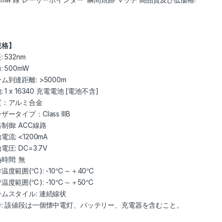
規格】
: 532nm
: 500mW
ム到達距離: >5000m
 1 x
16340 充電電池
[電池不含]
質：アルミ合金
ザータイプ：Class IIIB
制御: ACC線路
電流: <1200mA
電圧: DC=3.7V
時間: 無
温度範囲(℃): -10℃～＋40℃
温度範囲(℃): -10℃～＋50℃
ムスタイル: 連続線状
547
考: 該値段は一個懐中電灯、バッテリー、充電器を含むこと。