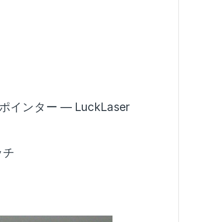
ンター — LuckLaser
ッチ