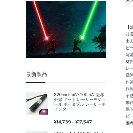
【
波長
出力
ビー
電池:
材
レー
最新製品
電路
作動
作動
820nm 5mW~200mW 近赤
予熱
外線 ドット レーザーモジュ
動作
ール ポータブル レーザーポ
インター
保管
ビー
価格帯: ¥14,739 – ¥17,
¥
14,739
¥
17,547
–
備