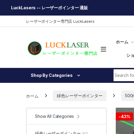
LuckLasers -- レーザーポインター 通販
Skip to navigation
Skip to content
レーザーポインター専門店 LuckLasers
ホーム
シ
Search fo
Shop By Categories
ホーム
緑色レーザーポインター
50
Show All Categories
-
43%
緑色レーザーポインター
(61)