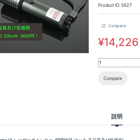
Product ID: 5627
Compare
¥
14,226
500mW 緑 レーザー
Compare
説明
0mw 緑 レーザーポインター 瞬間焼跡 マッチ 高品質及び低価格!