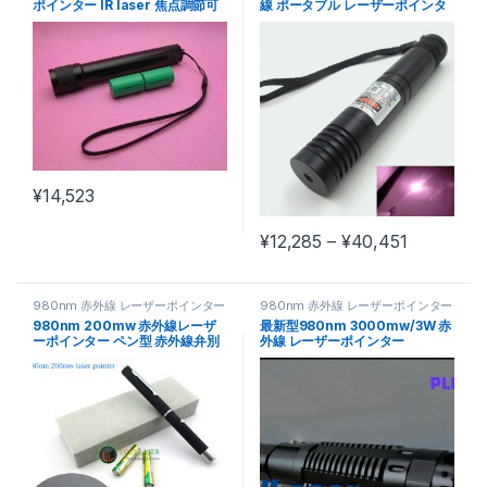
ポインター IR laser 焦点調節可
線 ポータブル レーザーポインタ
能 / 夜間の可視能力のフィルイン
ー フォーカス調節可能
レーザ
¥
14,523
価格帯: ¥12
¥
12,285
–
¥
40,451
この商品には複数のバリエーショ
980nm 赤外線 レーザーポインター
980nm 赤外線 レーザーポインター
980nm 200mw 赤外線レーザ
最新型980nm 3000mw/3W 赤
ーポインター ペン型 赤外線弁別
外線 レーザーポインター
器