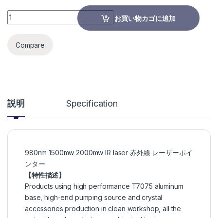
980nm 1500mw 2000mw 赤外線 レーザーポインター quantity
お買い物カゴに追加
Compare
説明
Specification
980nm 1500mw 2000mw IR laser 赤外線 レーザーポイ
ンター
【特性描述】
Products using high performance T7075 aluminum
base, high-end pumping source and crystal
accessories production in clean workshop, all the