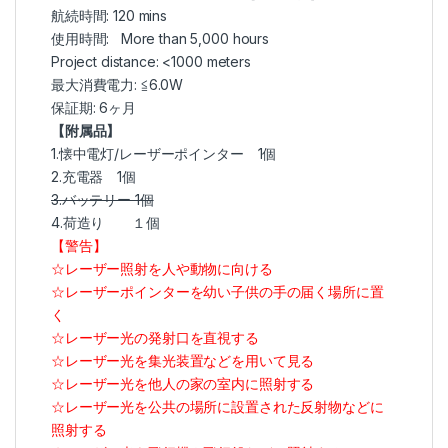
航続時間: 120 mins
使用時間: More than 5,000 hours
Project distance: <1000 meters
最大消費電力: ≦6.0W
保証期: 6ヶ月
【附属品】
1.懐中電灯/レーザーポインター 1個
2.充電器 1個
3.バッテリー 1個
4.荷造り １個
【警告】
☆レーザー照射を人や動物に向ける
☆レーザーポインターを幼い子供の手の届く場所に置
く
☆レーザー光の発射口を直視する
☆レーザー光を集光装置などを用いて見る
☆レーザー光を他人の家の室内に照射する
☆レーザー光を公共の場所に設置された反射物などに
照射する