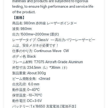
materials and products are subjected to rigorous
testing, to ensure high performance and service life
of the product.
【規格】
商品名: 980nm 赤外線 レーザーポインター
波長: 980nm
出力: 1500mw~2000mw (選択)
レーザータイプ: ClassⅣ — 高出力パワーレーザービー
ムは、安全メガネが必要です！
仕事のやり方: Continuous Wave CW
ボディ色: Black
フレーム材料: T7075 Aircraft-Grade Aluminum
外型寸法: 234.5mm（L）*36mm（∮）
製品重量: About 300g
ビーム発散全角: <2mrad
出光孔径: 6.0 mm
動作温度: 0~40°C
保管温度: -10~70°C
動作電圧: DC=3-5V
バッテリー: 1 x
18650 充電電池
[電池不含]