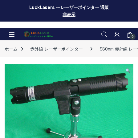
LuckLasers -- レーザーポインター 通販
非表示
Skip to navigation
Skip to content
0
ホーム
赤外線 レーザーポインター
980nm 赤外線 