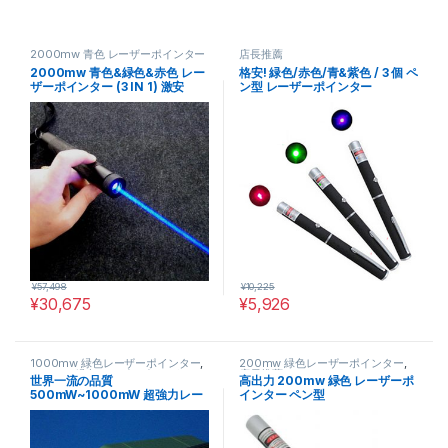
2000mw 青色 レーザーポインター
店長推薦
2000mw 青色&緑色&赤色 レー
格安! 緑色/赤色/青&紫色 / 3 個 ペ
ザーポインター (3 IN 1) 激安
ン型 レーザーポインター
¥
57,498
¥
10,225
¥
30,675
¥
5,926
1000mw 緑色レーザーポインター
,
200mw 緑色レーザーポインター
,
500mw 緑色レーザーポインター
,
店長推薦
世界一流の品質
高出力 200mw 緑色 レーザーポ
店長推薦
500mW~1000mW 超強力レー
インター ペン型
ザー Green Laser パルス/閃光
モード