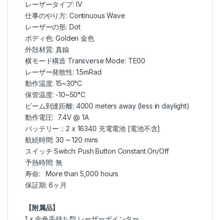
レーザータイプ: IV
仕事のやり方: Continuous Wave
レーザーの形: Dot
ボディ色: Golden 金色
外殻材質: 真鍮
横モード構造 Transverse Mode: TE00
レーザー発散性: 1.5mRad
動作温度: 15~30°C
保管温度: -10~50°C
ビーム到達距離: 4000 meters away (less in daylight)
動作電圧: 7.4V @ 1A
バッテリー：2 x
16340 充電電池
[電池不含]
航続時間: 30 ~ 120 mins
スイッチ Switch: Push Button Constant On/Off
予熱時間: 無
寿命: More than 5,000 hours
保証期: 6ヶ月
【附属品】
1 x 金色手持ち型 レーザーポインター