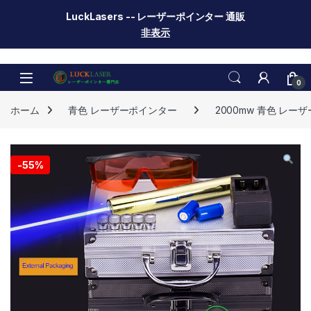
LuckLasers -- レーザーポインター 通販
非表示
Skip to navigation
Skip to content
0
ホーム
青色 レーザーポインター
2000mw 青色 レー
-
55%