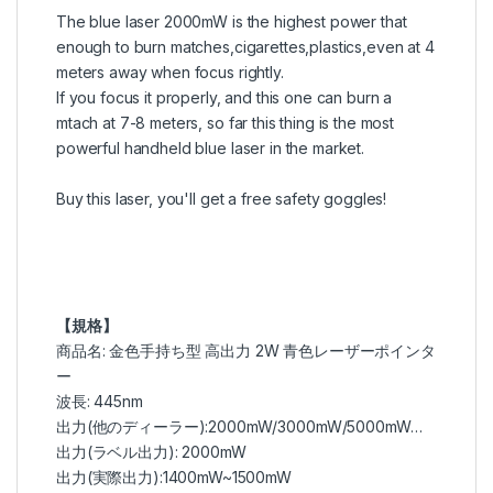
The blue laser 2000mW is the highest power that
enough to burn matches,cigarettes,plastics,even at 4
meters away when focus rightly.
If you focus it properly, and this one can burn a
mtach at 7-8 meters, so far this thing is the most
powerful handheld blue laser in the market.
Buy this laser, you'll get a free safety goggles!
【規格】
商品名: 金色手持ち型 高出力 2W 青色レーザーポインタ
ー
波長: 445nm
出力(他のディーラー):2000mW/3000mW/5000mW…
出力(ラベル出力): 2000mW
出力(実際出力):1400mW~1500mW